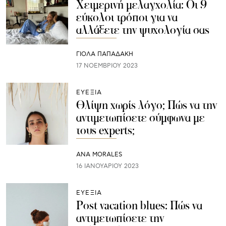
Χειμερινή μελαγχολία: Οι 9
εύκολοι τρόποι για να
αλλάξετε την ψυχολογία σας
ΓΙΌΛΑ ΠΑΠΑΔΆΚΗ
17 ΝΟΕΜΒΡΊΟΥ 2023
ΕΥΕΞΙΑ
Θλίψη χωρίς λόγο; Πώς να την
αντιμετωπίσετε σύμφωνα με
τους experts;
ANA MORALES
16 ΙΑΝΟΥΑΡΊΟΥ 2023
ΕΥΕΞΙΑ
Post vacation blues: Πώς να
αντιμετωπίσετε την