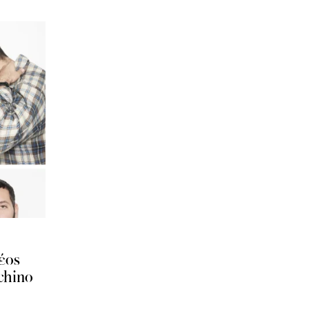
έος
schino