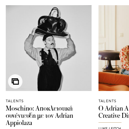
TALENTS
TALENTS
Moschino: Αποκλειστική
Ο Adrian Ap
συνέντευξη με τον Adrian
Creative D
Appiolaza
LUKE LEITCH