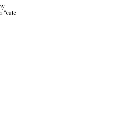
my
ο “cute