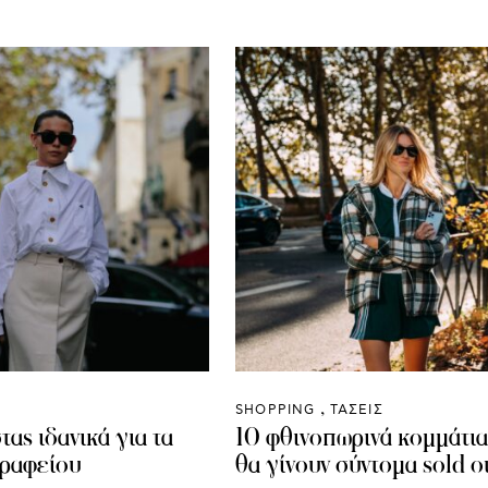
SHOPPING
ΤΑΣΕΙΣ
τας ιδανικά για τα
10 φθινοπωρινά κομμάτι
γραφείου
θα γίνουν σύντομα sold o