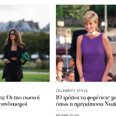
CELEBRITY STYLE
a: Οι πιο σωστοί
10 τρόποι να φορέσετε μ
e συνδυασμοί
όπως η πριγκίπισσα Νταϊ
SELENE OLIVA