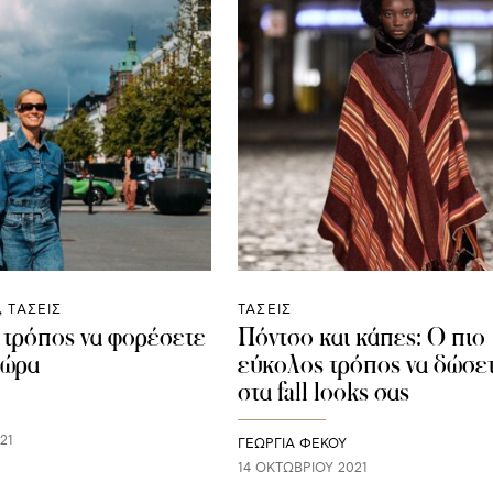
ΤΑΣΕΙΣ
ΤΑΣΕΙΣ
h τρόπος να φορέσετε
Πόντσο και κάπες: Ο πιο
 τώρα
εύκολος τρόπος να δώσετ
στα fall looks σας
21
ΓΕΩΡΓΙΑ ΦΕΚΟΥ
14 ΟΚΤΩΒΡΊΟΥ 2021