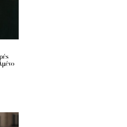
ρές
αλμένο