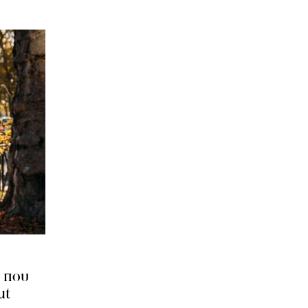
α που
ut