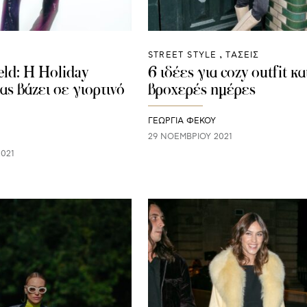
STREET STYLE
ΤΑΣΕΙΣ
eld: Η Holiday
6 ιδέες για cozy outfit και
μας βάζει σε γιορτινό
βροχερές ημέρες
ΓΕΩΡΓΙΑ ΦΕΚΟΥ
29 ΝΟΕΜΒΡΊΟΥ 2021
021