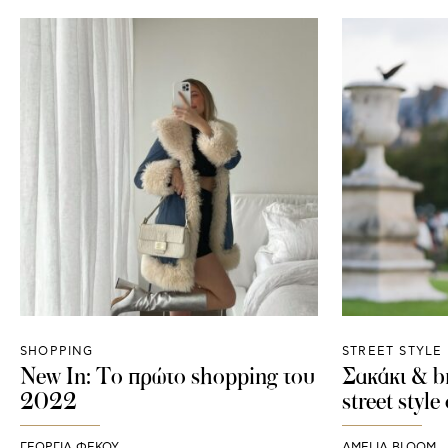
SHOPPING
STREET STYLE
New In: Το πρώτο shopping του
Σακάκι & br
2022
street styl
ΓΕΩΡΓΙΑ ΦΕΚΟΥ
AMELIA BLOOM