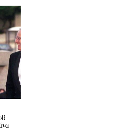
οβ
άνα