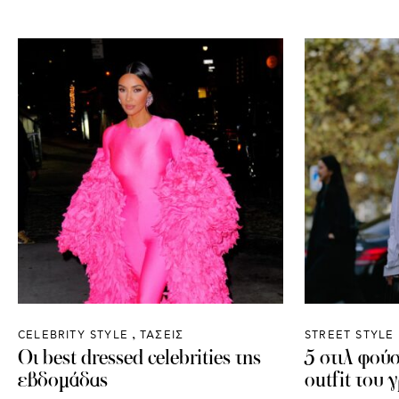
CELEBRITY STYLE
ΤΑΣΕΙΣ
STREET STYLE
Οι best dressed celebrities της
5 στιλ φούσ
εβδομάδας
outfit του 