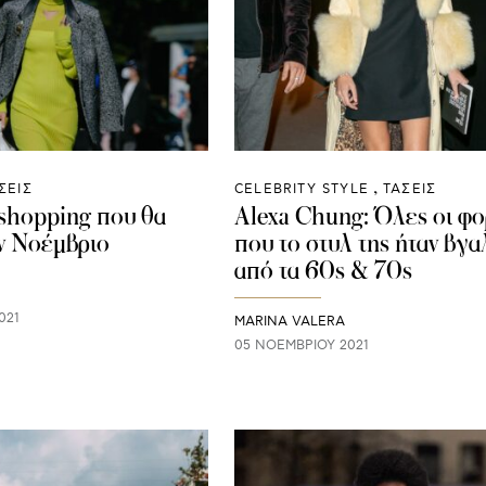
ΣΕΙΣ
CELEBRITY STYLE
ΤΑΣΕΙΣ
 shopping που θα
Alexa Chung: Όλες οι φο
ν Νοέμβριο
που το στυλ της ήταν βγ
από τα 60s & 70s
021
MARINA VALERA
05 ΝΟΕΜΒΡΊΟΥ 2021