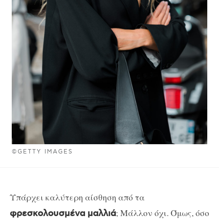
©GETTY IMAGES
Υπάρχει καλύτερη αίσθηση από τα
; Μάλλον όχι. Όμως, όσο
φρεσκολουσμένα μαλλιά