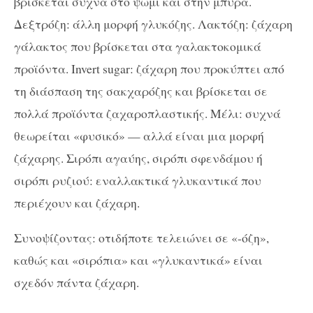
βρίσκεται συχνά στο ψωμί και στην μπύρα.
Δεξτρόζη: άλλη μορφή γλυκόζης. Λακτόζη: ζάχαρη
γάλακτος που βρίσκεται στα γαλακτοκομικά
προϊόντα. Invert sugar: ζάχαρη που προκύπτει από
τη διάσπαση της σακχαρόζης και βρίσκεται σε
πολλά προϊόντα ζαχαροπλαστικής. Μέλι: συχνά
θεωρείται «φυσικό» — αλλά είναι μια μορφή
ζάχαρης. Σιρόπι αγαύης, σιρόπι σφενδάμου ή
σιρόπι ρυζιού: εναλλακτικά γλυκαντικά που
περιέχουν και ζάχαρη.
Συνοψίζοντας: οτιδήποτε τελειώνει σε «-όζη»,
καθώς και «σιρόπια» και «γλυκαντικά» είναι
σχεδόν πάντα ζάχαρη.