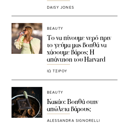
DAISY JONES
BEAUTY
Το να πίνουμε νερό πριν
το γεύμα μας βοηθά να
χάσουμε βάρος; Η
απάντηση του Harvard
ΙΩ ΤΣΙΡΟΥ
BEAUTY
Κακάο: Βοηθά στην
απώλεια βάρους;
ALESSANDRA SIGNORELLI