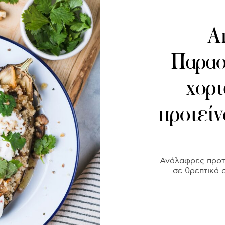
Α
Παρασκ
χορτ
προτείν
Ανάλαφρες προτά
σε θρεπτικά 