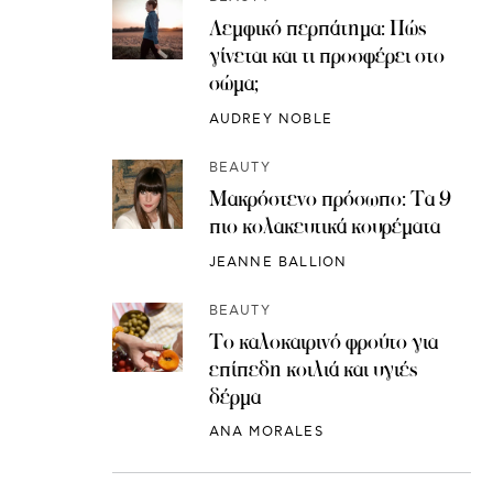
Λεμφικό περπάτημα: Πώς
γίνεται και τι προσφέρει στο
σώμα;
AUDREY NOBLE
BEAUTY
Μακρόστενο πρόσωπο: Τα 9
πιο κολακευτικά κουρέματα
JEANNE BALLION
BEAUTY
Το καλοκαιρινό φρούτο για
επίπεδη κοιλιά και υγιές
δέρμα
ANA MORALES