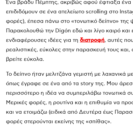
Ένα βράδυ Πέμπτης, ακριβώς αφού έφτιαξα ένα 
επιδιδόμουν σε ένα ατελείωτο scrolling στο Ins
φορές), έπεσα πάνω στο «τονωτικό δείπνο» της 
Παρακολουθώ την Digón εδώ και λίγο καιρό και έ
ενδιαφέρουσες ιδέες για τη
διατροφή
, αυτές πο
ρεαλιστικές, εύκολες στην παρασκευή τους και, 
βρείτε εύκολα.
Το δείπνο ήταν μελιτζάνα γεμιστή με λαχανικά με
όπως έγραφε σε ένα από τα story της. Μου άρε
περισσότερο η ιδέα να συμπεριλάβω τονωτικά σ
Μερικές φορές, η ρουτίνα και η επιθυμία να πρ
και να ετοιμάζω (ειδικά από Δευτέρα έως Παρασ
φορές στερούνται εκείνης της «σπίθας».