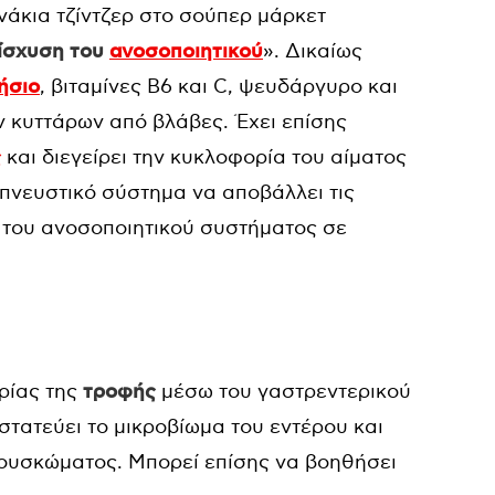
νάκια τζίντζερ στο σούπερ μάρκετ
ίσχυση του
ανοσοποιητικού
». Δικαίως
ήσιο
, βιταμίνες Β6 και C, ψευδάργυρο και
ν κυττάρων από βλάβες. Έχει επίσης
ς
και διεγείρει την κυκλοφορία του αίματος
πνευστικό σύστημα να αποβάλλει τις
 του ανοσοποιητικού συστήματος σε
ρίας της
τροφής
μέσω του γαστρεντερικού
τατεύει το μικροβίωμα του εντέρου και
φουσκώματος. Μπορεί επίσης να βοηθήσει