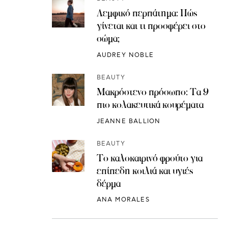
Λεμφικό περπάτημα: Πώς
γίνεται και τι προσφέρει στο
σώμα;
AUDREY NOBLE
BEAUTY
Μακρόστενο πρόσωπο: Τα 9
πιο κολακευτικά κουρέματα
JEANNE BALLION
BEAUTY
Το καλοκαιρινό φρούτο για
επίπεδη κοιλιά και υγιές
δέρμα
ANA MORALES