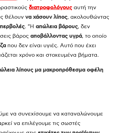
ιδραστικούς
διατροφoλόγους
αυτή την
υς θέλουν
να χάσουν λίπος
, ακολουθώντας
υπερβολές
. “Η
απώλεια βάρους
, δεν
άσεις βάρος
αποβάλλοντας υγρά
, το οποίο
άζα
που δεν είναι υγιές. Αυτό που έχει
ειάζεται χρόνο και στοχευμένα βήματα.
πώλεια λίπους μα μακροπρόθεσμα οφέλη
ρούμε να συνεχίσουμε να καταναλώνουμε
 αρκεί να επιλέγουμε τις σωστές
ροσέχουμε στις
ετικέτες των προϊόντων