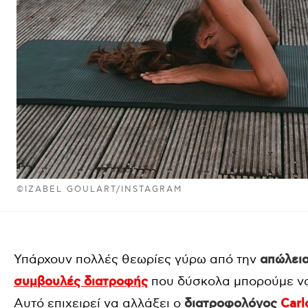
©IZABEL GOULART/INSTAGRAM
Υπάρχουν πολλές θεωρίες γύρω από την
απώλεια
συμβουλές διατροφής
που δύσκολα μπορούμε να
Αυτό επιχειρεί να αλλάξει ο
διατροφολόγος
Carl