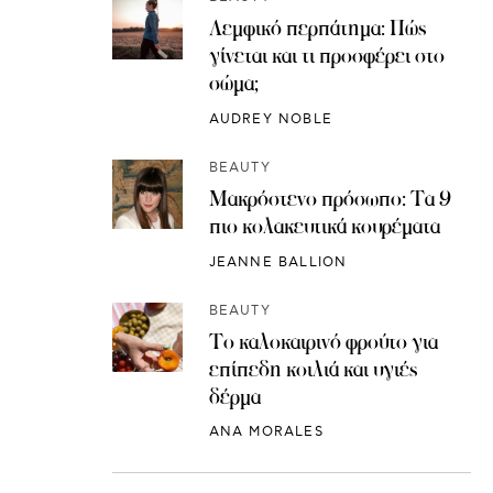
Λεμφικό περπάτημα: Πώς
γίνεται και τι προσφέρει στο
σώμα;
AUDREY NOBLE
BEAUTY
Μακρόστενο πρόσωπο: Τα 9
πιο κολακευτικά κουρέματα
JEANNE BALLION
BEAUTY
Το καλοκαιρινό φρούτο για
επίπεδη κοιλιά και υγιές
δέρμα
ANA MORALES