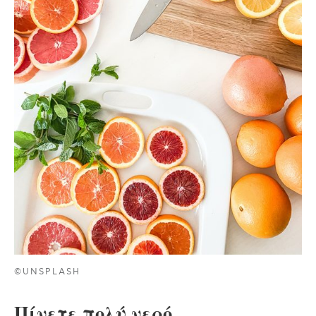
©UNSPLASH
Πίνετε πολύ νερό