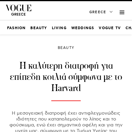
GREECE
FASHION
BEAUTY
LIVING
WEDDINGS
VOGUE TV
CH
BEAUTY
Η καλύτερη διατροφή για
επίπεδη κοιλιά σύμφωνα με το
Harvard
Η μεσογειακή διατροφή έχει αντιφλεγμονώδεις
ιδιότητες που καταπολεμούν το λίπος και το
φούσκωμα, ενώ έχει σημαντικά οφέλη και για την
υγεία μας, σύμφωνα με το Τμήμα Υγείας του