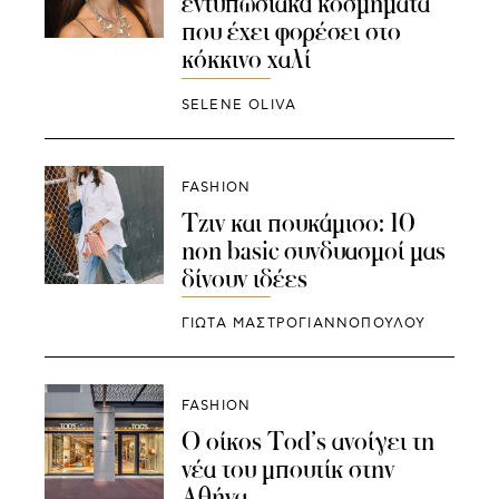
εντυπωσιακά κοσμήματα
που έχει φορέσει στο
κόκκινο χαλί
SELENE OLIVA
FASHION
Τζιν και πουκάμισο: 10
non basic συνδυασμοί μας
δίνουν ιδέες
ΓΙΩΤΑ ΜΑΣΤΡΟΓΙΑΝΝΟΠΟΥΛΟΥ
FASHION
Ο οίκος Tod’s ανοίγει τη
νέα του μπουτίκ στην
Αθήνα