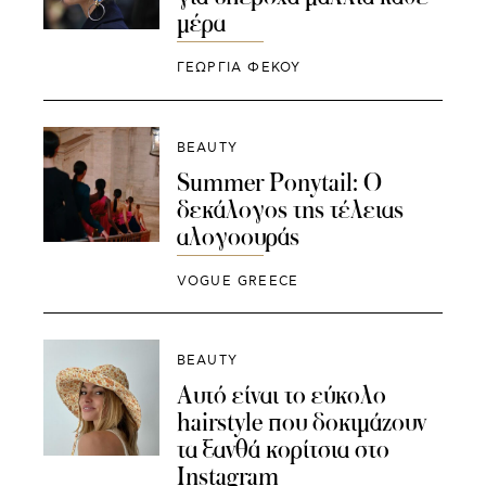
μέρα
ΓΕΩΡΓΙΑ ΦΕΚΟΥ
BEAUTY
Summer Ponytail: Ο
δεκάλογος της τέλειας
αλογοουράς
VOGUE GREECE
BEAUTY
Αυτό είναι το εύκολο
hairstyle που δοκιμάζουν
τα ξανθά κορίτσια στο
Instagram