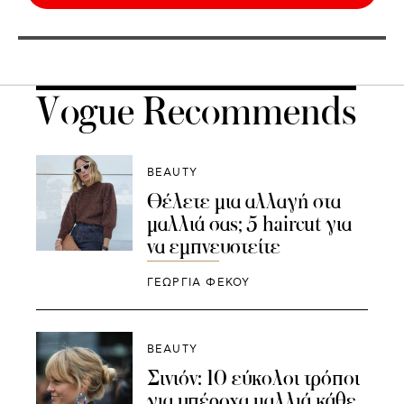
Vogue Recommends
BEAUTY
Θέλετε μια αλλαγή στα
μαλλιά σας; 5 haircut για
να εμπνευστείτε
ΓΕΩΡΓΙΑ ΦΕΚΟΥ
BEAUTY
Σινιόν: 10 εύκολοι τρόποι
για υπέροχα μαλλιά κάθε