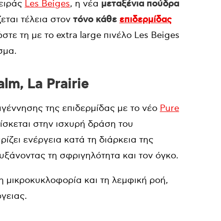
σειράς
Les
Beiges
, η νέα
μεταξένια πούδρα
εται τέλεια στον
τόνο κάθε
επιδερμίδας
στε τη με το
extra
large
πινέλο
Les
Beiges
σμα.
lm, La Prairie
αγέννησης της επιδερμίδας με το νέο
Pure
ρίσκεται στην ισχυρή δράση του
ρίζει ενέργεια κατά τη διάρκεια της
αυξάνοντας τη σφριγηλότητα και τον όγκο.
 μικροκυκλοφορία και τη λεμφική ροή,
γειας.