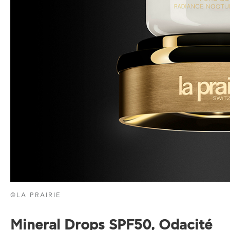
©LA PRAIRIE
Mineral
Drops
SPF
50,
Odacit
é