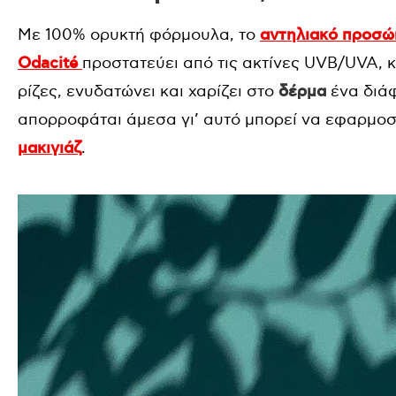
Με 100% ορυκτή φόρμουλα, το
αντηλιακό προσ
Odacit
é
προστατεύει από τις ακτίνες
UVB
/
UVA
, 
ρίζες, ενυδατώνει και χαρίζει στο
δέρμα
ένα διάφ
απορροφάται άμεσα γι’ αυτό μπορεί να εφαρμοσ
μακιγιάζ
.