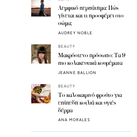
Λεμφικό περπάτημα: Πώς
γίνεται και τι προσφέρει στο
σώμα;
AUDREY NOBLE
BEAUTY
Μακρόστενο πρόσωπο: Τα 9
πιο κολακευτικά κουρέματα
JEANNE BALLION
BEAUTY
Το καλοκαιρινό φρούτο για
επίπεδη κοιλιά και υγιές
δέρμα
ANA MORALES