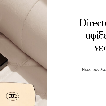
Direct
αφίξ
νε
Νέες συνθέσε