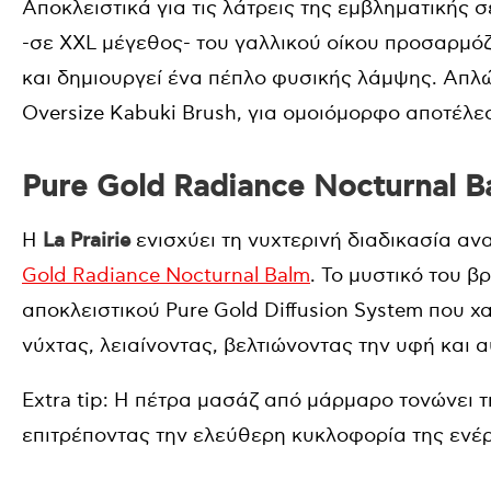
Αποκλειστικά για τις λάτρεις της εμβληματικής 
-σε
XXL
μέγεθος- του γαλλικού οίκου προσαρμόζ
και δημιουργεί ένα πέπλο φυσικής λάμψης. Απλώ
Oversize
Kabuki
Brush
, για ομοιόμορφο αποτέλε
Pure Gold Radiance Nocturnal Ba
Η
La
Prairie
ενισχύει τη νυχτερινή διαδικασία αν
Gold
Radiance
Nocturnal
Balm
. Το μυστικό του β
αποκλειστικού
Pure
Gold
Diffusion
System
που χα
νύχτας, λειαίνοντας, βελτιώνοντας την υφή και 
Extra
tip
:
H
πέτρα μασάζ από μάρμαρο τονώνει τη
επιτρέποντας την ελεύθερη κυκλοφορία της ενέρ