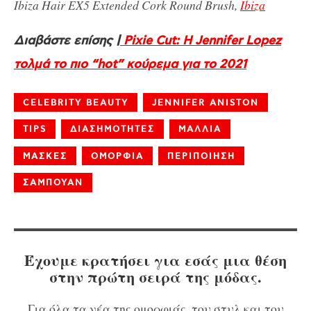
Ibiza Hair EX5 Extended Cork Round Brush,
Ibiza
Διαβάστε επίσης |
Pixie Cut: H Jennifer Lopez
τολμά το πιο “hot” κούρεμα για το 2021
CELEBRITY BEAUTY
JENNIFER ANISTON
TIPS
ΔΙΑΣΗΜΟΤΗΤΕΣ
ΜΑΛΛΙΑ
ΜΑΣΚΕΣ
ΟΜΟΡΦΙΑ
ΠΕΡΙΠΟΙΗΣΗ
ΣΑΜΠΟΥΑΝ
Έχουμε κρατήσει για εσάς μια θέση
στην πρώτη σειρά της μόδας.
Για όλα τα νέα της ομορφιάς, του στυλ και του