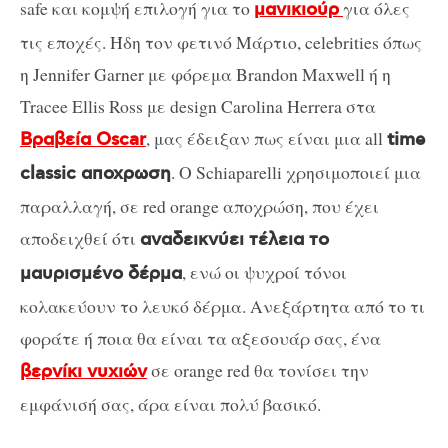
safe και κομψή επιλογή για το
για όλες
μανικιούρ
τις εποχές. Ήδη τον φετινό Μάρτιο, celebrities όπως
η Jennifer Garner με φόρεμα Brandon Maxwell ή η
Tracee Ellis Ross με design Carolina Herrera στα
, μας έδειξαν πως είναι μια all
Βραβεία Oscar
time
. Ο Schiaparelli χρησιμοποιεί μια
classic αποχρωση
παραλλαγή, σε red orange αποχρώση, που έχει
αποδειχθεί ότι
αναδεικνύει τέλεια το
, ενώ οι ψυχροί τόνοι
μαυρισμένο δέρμα
κολακεύουν το λευκό δέρμα. Ανεξάρτητα από το τι
φοράτε ή ποια θα είναι τα αξεσουάρ σας, ένα
σε orange red θα τονίσει την
βερνίκι νυχιών
εμφάνισή σας, άρα είναι πολύ βασικό.