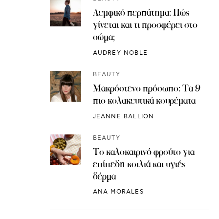
Λεμφικό περπάτημα: Πώς
γίνεται και τι προσφέρει στο
σώμα;
AUDREY NOBLE
BEAUTY
Μακρόστενο πρόσωπο: Τα 9
πιο κολακευτικά κουρέματα
JEANNE BALLION
BEAUTY
Το καλοκαιρινό φρούτο για
επίπεδη κοιλιά και υγιές
δέρμα
ANA MORALES