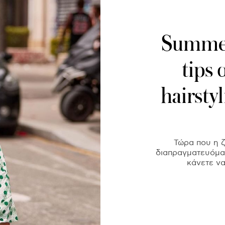
Summer
tips
hairsty
Τώρα που η ζ
διαπραγματευόμασ
κάνετε να