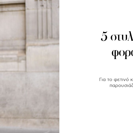
5 στυλ
φορ
Για το φετινό 
παρουσιάζ