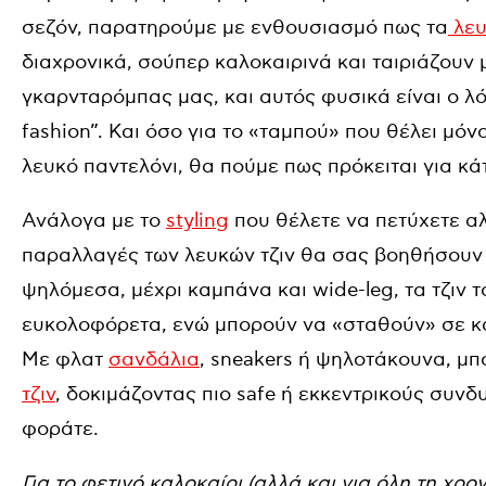
σεζόν, παρατηρούμε με ενθουσιασμό πως τα
λευ
διαχρονικά, σούπερ καλοκαιρινά και ταιριάζουν 
γκαρνταρόμπας μας, και αυτός φυσικά είναι ο λ
fashion”. Και όσο για το «ταμπού» που θέλει μόν
λευκό παντελόνι, θα πούμε πως πρόκειται για κάτ
Ανάλογα με το
styling
που θέλετε να πετύχετε αλ
παραλλαγές των λευκών τζιν θα σας βοηθήσουν 
ψηλόμεσα, μέχρι καμπάνα και wide-leg, τα τζιν τ
ευκολοφόρετα, ενώ μπορούν να «σταθούν» σε κάθ
Με φλατ
σανδάλια
, sneakers ή ψηλοτάκουνα, μπο
τζιν
, δοκιμάζοντας πιο safe ή εκκεντρικούς συν
φοράτε.
Για το φετινό καλοκαίρι (αλλά και για όλη τη χρο