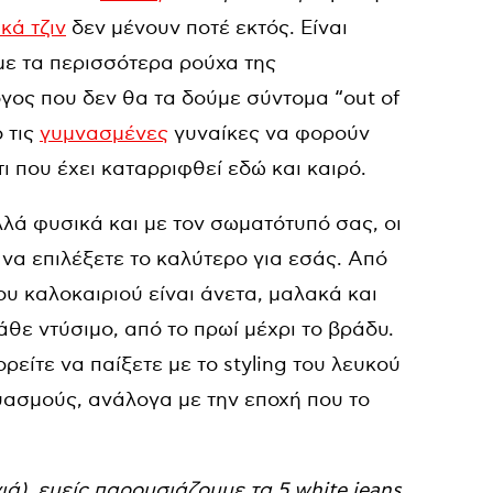
κά τζιν
δεν μένουν ποτέ εκτός. Είναι
με τα περισσότερα ρούχα της
όγος που δεν θα τα δούμε σύντομα “out of
ο τις
γυμνασμένες
γυναίκες να φορούν
ι που έχει καταρριφθεί εδώ και καιρό.
λά φυσικά και με τον σωματότυπό σας, οι
να επιλέξετε το καλύτερο για εσάς. Από
ου καλοκαιριού είναι άνετα, μαλακά και
ε ντύσιμο, από το πρωί μέχρι το βράδυ.
ρείτε να παίξετε με το styling του λευκού
δυασμούς, ανάλογα με την εποχή που το
νιά), εμείς παρουσιάζουμε τα 5 white jeans