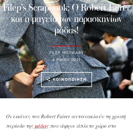
Filep’s Scrapbook: Ο Robert Fairer
και η μαγεία των παρασκηνίων
μόδας!
FILEP MOTWARY
4 ΜΑΪ́ΟΥ 2021
ΚΟΙΝΟΠΟΊΗΣΗ
Οι εικόνες του Robert Fairer αντανακλούν τη χρυσή
περίοδο της
μόδας
που άφηνε άπλετο χώρο στο