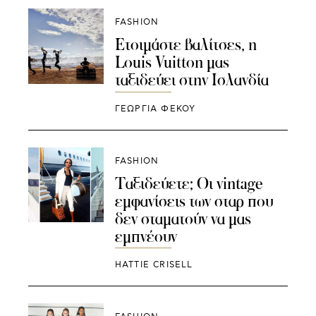
FASHION
Eτοιμάστε βαλίτσες, η
Louis Vuitton μας
ταξιδεύει στην Ισλανδία
ΓΕΩΡΓΙΑ ΦΕΚΟΥ
FASHION
Ταξιδεύετε; Οι vintage
εμφανίσεις των σταρ που
δεν σταματούν να μας
εμπνέουν
HATTIE CRISELL