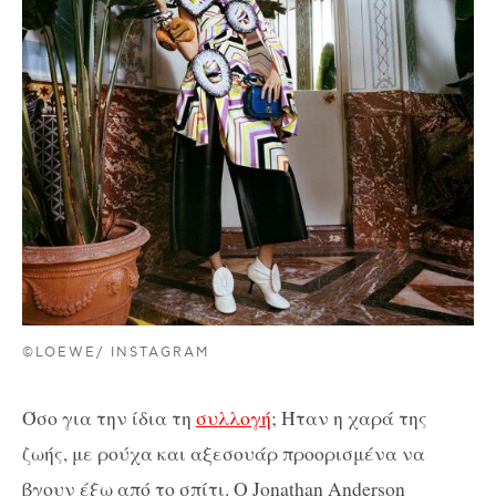
©LOEWE/ INSTAGRAM
Όσο για την ίδια τη
συλλογή
; Ήταν η χαρά της
ζωής, με ρούχα και αξεσουάρ προορισμένα να
βγουν έξω από το σπίτι. Ο Jonathan Anderson