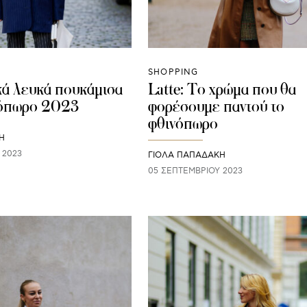
SHOPPING
κά λευκά πουκάμισα
Latte: Το χρώμα που θα
νόπωρο 2023
φορέσουμε παντού το
φθινόπωρο
Η
 2023
ΓΙΌΛΑ ΠΑΠΑΔΆΚΗ
05 ΣΕΠΤΕΜΒΡΊΟΥ 2023