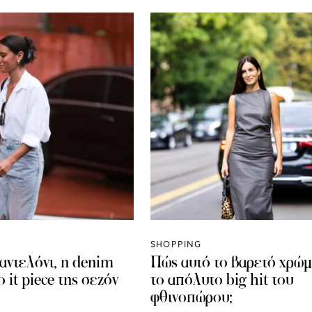
SHOPPING
παντελόνι, η denim
Πώς αυτό το βαρετό χρώμ
το it piece της σεζόν
το απόλυτο big hit του
φθινοπώρου;