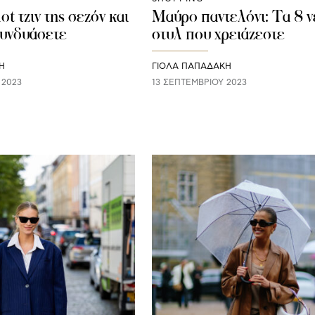
ot τζιν της σεζόν και
Mαύρο παντελόνι: Τα 8 ν
συνδυάσετε
στυλ που χρειάζεστε
Η
ΓΙΌΛΑ ΠΑΠΑΔΆΚΗ
 2023
13 ΣΕΠΤΕΜΒΡΊΟΥ 2023