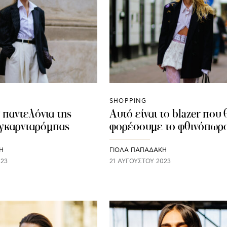
SHOPPING
 παντελόνια της
Αυτό είναι το blazer που 
 γκαρνταρόμπας
φορέσουμε το φθινόπωρ
Η
ΓΙΌΛΑ ΠΑΠΑΔΆΚΗ
023
21 ΑΥΓΟΎΣΤΟΥ 2023