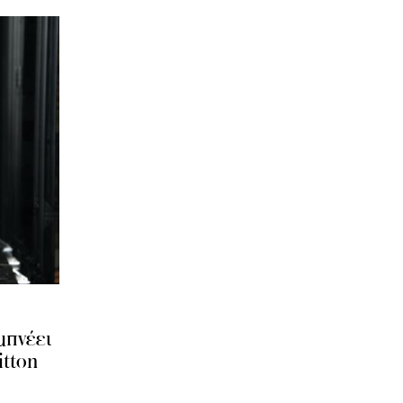
μπνέει
itton