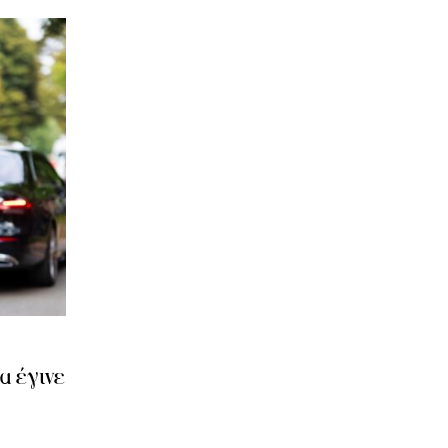
α έγινε