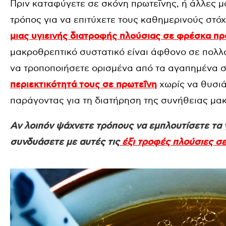
Πριν καταφύγετε σε σκόνη πρωτεΐνης, ή άλλες 
τρόπος για να επιτύχετε τους καθημερινούς στό
μιας υγιεινής διατροφής πλούσιας σε φρέσκα πρ
μακροθρεπτικό συστατικό είναι άφθονο σε πολλ
να τροποποιήσετε ορισμένα από τα αγαπημένα 
περιεκτικότητά τους σε πρωτεΐνη
χωρίς να θυσιά
παράγοντας για τη διατήρηση της συνήθειας μ
Αν λοιπόν ψάχνετε τρόπους να εμπλουτίσετε τα γ
συνδυάσετε με αυτές τις
έξι τροφές πλούσιες σε