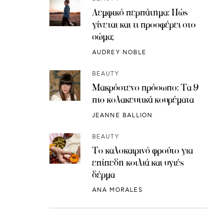
Λεμφικό περπάτημα: Πώς
γίνεται και τι προσφέρει στο
σώμα;
AUDREY NOBLE
BEAUTY
Μακρόστενο πρόσωπο: Τα 9
πιο κολακευτικά κουρέματα
JEANNE BALLION
BEAUTY
Το καλοκαιρινό φρούτο για
επίπεδη κοιλιά και υγιές
δέρμα
ANA MORALES