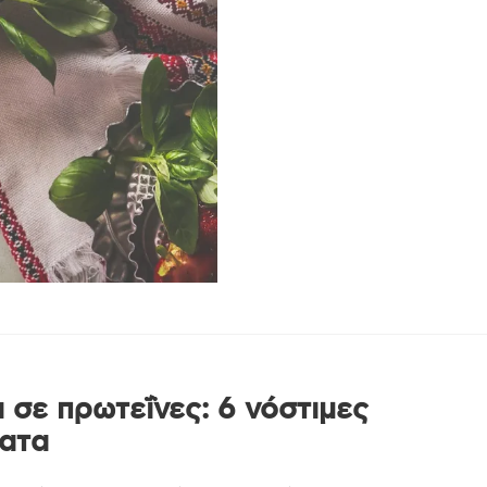
 σε πρωτεΐνες: 6 νόστιμες
ματα