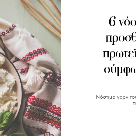
6 νόσ
προσθ
πρωτεΐ
σύμφω
Νόστιμα γαρνιτο
τ