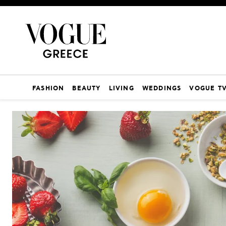
FASHION
BEAUTY
LIVING
WEDDINGS
VOGUE T