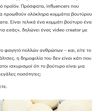
ό προϊόν. Πρόσφατα, influencers που
ν να προωθούν ολόκληρα κομμάτια βουτύρου
τα. Eίναι τελικά ένα κομμάτι βούτυρο ένα
για εσάς», δηλώνει ένας video creator με
νο φαγητό πολλών ανθρώπων – και, είτε το
άλτσες, η δημοφιλία του δεν είναι κάτι που
ι ισχυρισμοί ότι το βούτυρο είναι μια
μεγάλες ποσότητες;
ετε.