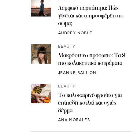
Λεμφικό περπάτημα: Πώς
γίνεται και τι προσφέρει στο
σώμα;
AUDREY NOBLE
BEAUTY
Μακρόστενο πρόσωπο: Τα 9
πιο κολακευτικά κουρέματα
JEANNE BALLION
BEAUTY
Το καλοκαιρινό φρούτο για
επίπεδη κοιλιά και υγιές
δέρμα
ANA MORALES