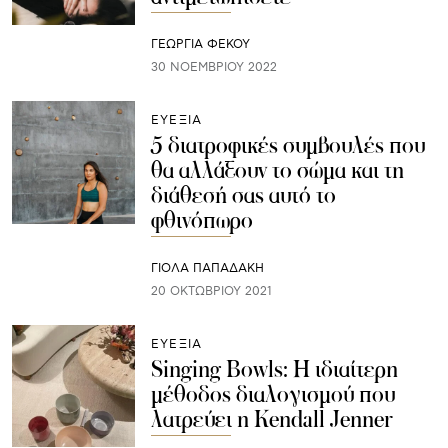
ΓΕΩΡΓΙΑ ΦΕΚΟΥ
30 ΝΟΕΜΒΡΊΟΥ 2022
ΕΥΕΞΙΑ
5 διατροφικές συμβουλές που
θα αλλάξουν το σώμα και τη
διάθεσή σας αυτό το
φθινόπωρο
ΓΙΌΛΑ ΠΑΠΑΔΆΚΗ
20 ΟΚΤΩΒΡΊΟΥ 2021
ΕΥΕΞΙΑ
Singing Bowls: Η ιδιαίτερη
μέθοδος διαλογισμού που
λατρεύει η Kendall Jenner