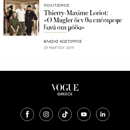
ΠΟΛΙΤΙΣΜΟΣ
Thierry-Maxime Loriot:
«O Mugler δεν θα επέστρεφε
ξανά στη μόδα»
ΒΛΑΣΗΣ ΚΩΣΤΟΥΡΟΣ
29 ΜΑΡΤΊΟΥ 2019