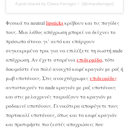
A post shared by Chiara Ferragni ✨ (@chiaraferragni)
Φυσικά τα neutral
lipsticks
κρύβουν και τις παγίδες
τους. Μια λάθος απόχρωση μπορεί να δείχνει το
πρόσωπο άτονο. γι’ αυτό και υπάρχουν
συγκεκριμένα τρικ για να επιλέξετε τη σωστή nude
απόχρωση. Αν έχετε σταρένια
επιδερμίδα
, τότε
δοκιμάστε ένα πολύ ανοιχτό καφέ κραγιόν με ροζ ή
μωβ υποτόνους. Στις ανοιχτόχρωμες
επιδερμίδες
αντιστοιχούν τα nude κραγιόν με ροζ υποτόνους
και στις μελαχρινές ταιριάζουν τα κραγιόν με
ροδακινί υποτόνους. Γενικότερα αποφύγετε τους
πορτοκαλί υποτόνους, όπως και τα καφέ κραγιόν
και προτιμήστε πιο ζεστές αποχρώσεις που