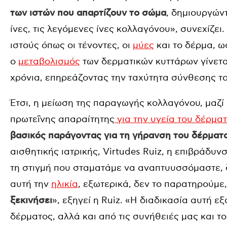
των ιστών που απαρτίζουν το σώμα
, δημιουργών
ίνες, τις λεγόμενες ίνες κολλαγόνου», συνεχίζει
ιστούς όπως οι τένοντες, οι
μύες
και το δέρμα, 
ο
μεταβολισμός
των δερματικών κυττάρων γίνετα
χρόνια, επηρεάζοντας την ταχύτητα σύνθεσης τ
Έτσι, η μείωση της παραγωγής κολλαγόνου, μαζί 
πρωτεΐνης απαραίτητης
για την υγεία του δέρμα
βασικός παράγοντας για τη γήρανση του δέρματ
αισθητικής ιατρικής, Virtudes Ruiz, η επιβράδυ
τη στιγμή που σταματάμε να αναπτυυσσόμαστε, δ
αυτή την
ηλικία
, εξωτερικά, δεν το παρατηρούμε
ξεκινήσει
», εξηγεί η Ruiz. «Η διαδικασία αυτή εξ
δέρματος, αλλά και από τις συνήθειές μας και τ