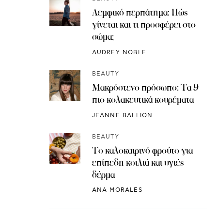
Λεμφικό περπάτημα: Πώς
γίνεται και τι προσφέρει στο
σώμα;
AUDREY NOBLE
BEAUTY
Μακρόστενο πρόσωπο: Τα 9
πιο κολακευτικά κουρέματα
JEANNE BALLION
BEAUTY
Το καλοκαιρινό φρούτο για
επίπεδη κοιλιά και υγιές
δέρμα
ANA MORALES