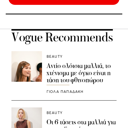
Vogue Recommends
BEAUTY
Αντίο ολόισια μαλλιά, το
χτένισμα με όγκο είναι η
τάση του φθινοπώρου
ΓΙΌΛΑ ΠΑΠΑΔΆΚΗ
BEAUTY
Οι 6 τάσεις στα μαλλιά για