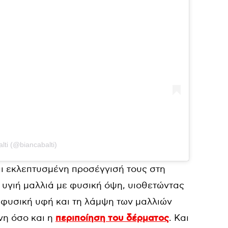
lti (@biancabalti)
και εκλεπτυσμένη προσέγγισή τους στη
 υγιή μαλλιά με φυσική όψη, υιοθετώντας
η φυσική υφή και τη λάμψη των μαλλιών
νη όσο και η
περιποίηση του δέρματος
. Και