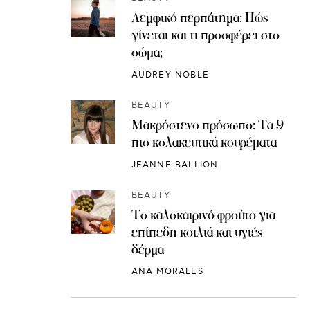
Λεμφικό περπάτημα: Πώς
γίνεται και τι προσφέρει στο
σώμα;
AUDREY NOBLE
BEAUTY
Μακρόστενο πρόσωπο: Τα 9
πιο κολακευτικά κουρέματα
JEANNE BALLION
BEAUTY
Το καλοκαιρινό φρούτο για
επίπεδη κοιλιά και υγιές
δέρμα
ANA MORALES