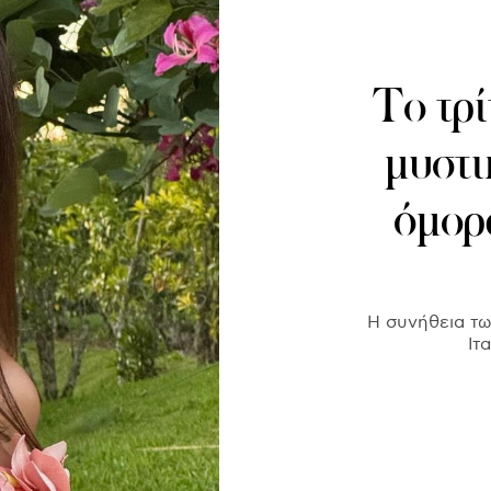
Το τρί
μυστι
όμορ
Η συνήθεια τω
Ιτ