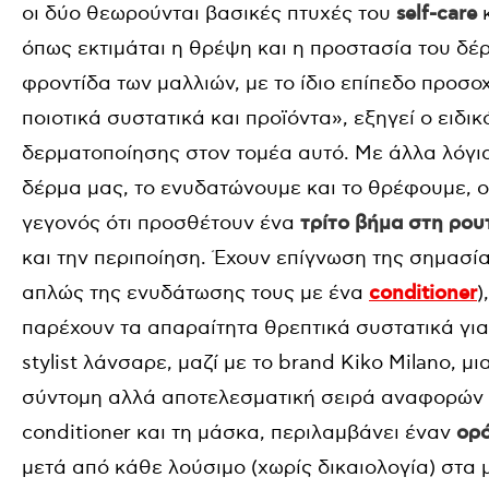
οι δύο θεωρούνται βασικές πτυχές του
self-care
κ
όπως εκτιμάται η θρέψη και η προστασία του δέρμ
φροντίδα των μαλλιών, με το ίδιο επίπεδο προσ
ποιοτικά συστατικά και προϊόντα», εξηγεί o ειδικ
δερματοποίησης στον τομέα αυτό. Με άλλα λόγια
δέρμα μας, το ενυδατώνουμε και το θρέφουμε, οι
γεγονός ότι προσθέτουν ένα
τρίτο βήμα στη ρου
και την περιποίηση. Έχουν επίγνωση της σημασί
απλώς της ενυδάτωσης τους με ένα
conditioner
)
παρέχουν τα απαραίτητα θρεπτικά συστατικά για
stylist λάνσαρε, μαζί με το brand Kiko Milano, μ
σύντομη αλλά αποτελεσματική σειρά αναφορών π
conditioner και τη μάσκα, περιλαμβάνει έναν
ορό
μετά από κάθε λούσιμο (χωρίς δικαιολογία) στα μ