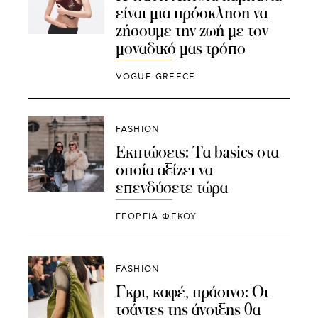
είναι μια πρόσκληση να
ζήσουμε την ζωή με τον
μοναδικό μας τρόπο
VOGUE GREECE
FASHION
Εκπτώσεις: Tα basics στα
οποία αξίζει να
επενδύσετε τώρα
ΓΕΩΡΓΙΑ ΦΕΚΟΥ
FASHION
Γκρι, καφέ, πράσινο: Οι
τσάντες της άνοιξης θα