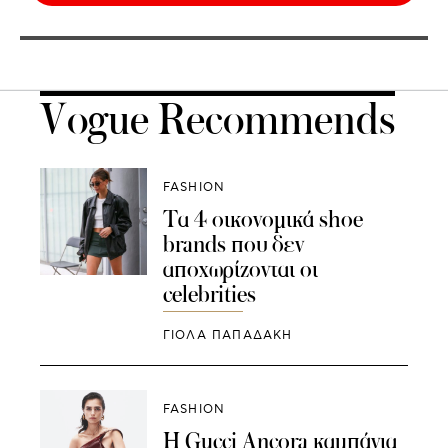
Vogue Recommends
FASHION
Τα 4 οικονομικά shoe
brands που δεν
αποχωρίζονται οι
celebrities
ΓΙΌΛΑ ΠΑΠΑΔΆΚΗ
FASHION
Η Gucci Ancora καμπάνια