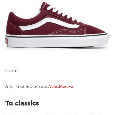
©VANS
Αθλητικά παπούτσια,
Vans,Modivo
Τα classics