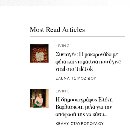
Most Read Articles
LIVING
Συνταγές: H μακαρονάδα με
φέτα και ντοματίνια που έγινε
viral στο TikTok
ΕΛΕΝΑ ΤΣΙΡΟΖΙΔΟΥ
LIVING
Η δημοσιογράφος Ελένη
Βαρβιτσιώτη μιλά για την
απόφασή της να κάνει
κρυοσυντήρηση ωαρίων
ΚΕΛΛΥ ΣΤΑΥΡΟΠΟΥΛΟΥ