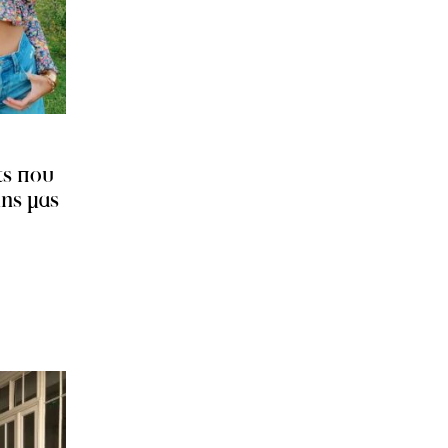
τς που
ans μας