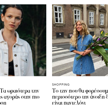
SHOPPING
Τα ωραιότερα τζιν
Το τζιν που θα φορέσου
ης αγοράς στην πιο
περισσότερο την άνοιξη 
ωση
είναι παντελόνι