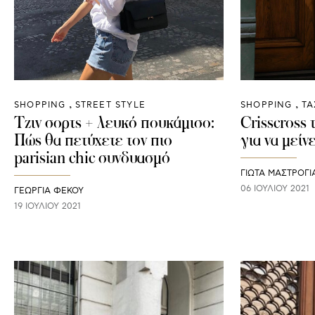
SHOPPING
STREET STYLE
SHOPPING
ΤΑ
Τζιν σορτς + λευκό πουκάμισο:
Crisscross 
Πώς θα πετύχετε τον πιο
για να μείνε
parisian chic συνδυασμό
ΓΙΩΤΑ ΜΑΣΤΡΟΓ
06 ΙΟΥΛΊΟΥ 2021
ΓΕΩΡΓΙΑ ΦΕΚΟΥ
19 ΙΟΥΛΊΟΥ 2021