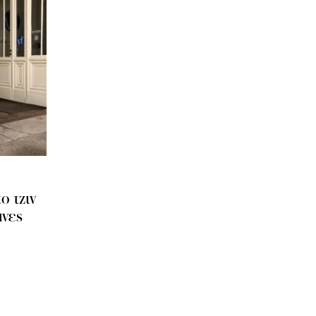
ο τζιν
άνες