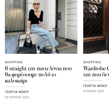
SHOPPING
SHOPPING
6 straight τζιν παντελόνια που
Wardrobe C
θα φορέσουμε πολύ το
τζιν που δε
καλοκαίρι
ΓΕΩΡΓΙΑ ΦΕΚΟΥ
19 ΜΑΪ́ΟΥ 2021
ΓΕΩΡΓΙΑ ΦΕΚΟΥ
02 ΙΟΥΝΊΟΥ 2021