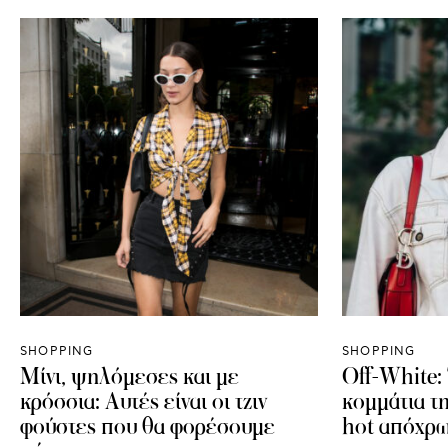
SHOPPING
SHOPPING
Μίνι, ψηλόμεσες και με
Off-White: 
κρόσσια: Αυτές είναι οι τζιν
κομμάτια τ
φούστες που θα φορέσουμε
hot απόχρ