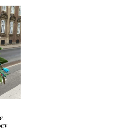
με
δεν