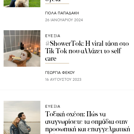
ΓΙΌΛΑ ΠΑΠΑΔΆΚΗ
26 ΙΑΝΟΥΑΡΊΟΥ 2024
ΕΥΕΞΙΑ
#ShowerTok: Η viral τάση στο
Tik Tok που αλλάζει το self
care
ΓΕΩΡΓΙΑ ΦΕΚΟΥ
16 ΑΥΓΟΎΣΤΟΥ 2023
ΕΥΕΞΙΑ
Τοξική σχέση: Πώς να
αναγνωρίσετε τα σημάδια στην
προσωπική και επαγγελματική