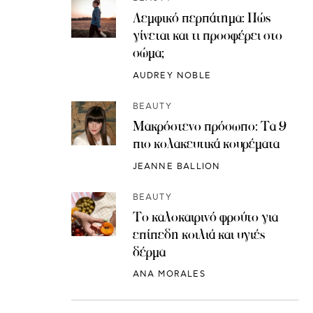
Λεμφικό περπάτημα: Πώς
γίνεται και τι προσφέρει στο
σώμα;
AUDREY NOBLE
BEAUTY
Μακρόστενο πρόσωπο: Τα 9
πιο κολακευτικά κουρέματα
JEANNE BALLION
BEAUTY
Το καλοκαιρινό φρούτο για
επίπεδη κοιλιά και υγιές
δέρμα
ANA MORALES