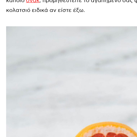
κάποιο
σνακ
, προμηθευτείτε το αγαπημένο σας φ
κολατσιό ειδικά αν είστε έξω.