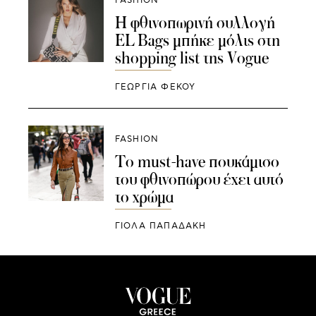
FASHION
Η φθινοπωρινή συλλογή
EL Bags μπήκε μόλις στη
shopping list της Vogue
ΓΕΩΡΓΙΑ ΦΕΚΟΥ
FASHION
Το must-have πουκάμισο
του φθινοπώρου έχει αυτό
το χρώμα
ΓΙΌΛΑ ΠΑΠΑΔΆΚΗ