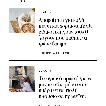
BEAUTY
Απαραίτητη για καλή
πέψη και χορταστική: Οι
ειδικοί εξηγούν τους 6
λόγους που πρέπει να
τρώτε βρώμη
PHILIPP WEHSACK
BEAUTY
Το υγιεινό πρωινό για να
μην πεινάτε μέσα στην
ημέρα (είναι πολύ
πλούσιο σε πρωτεΐνη)
ANA MORALES