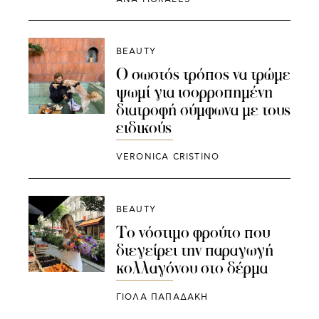
BEAUTY
Ο σωστός τρόπος να τρώμε
ψωμί για ισορροπημένη
διατροφή σύμφωνα με τους
ειδικούς
VERONICA CRISTINO
BEAUTY
Το νόστιμο φρούτο που
διεγείρει την παραγωγή
κολλαγόνου στο δέρμα
ΓΙΌΛΑ ΠΑΠΑΔΆΚΗ