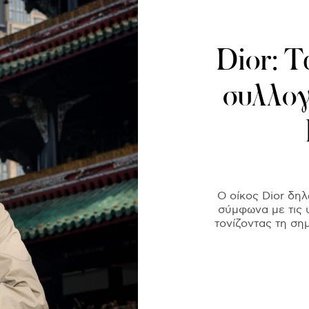
Dior: Τ
συλλογή
Ο οίκος Dior δηλ
σύμφωνα με τις 
τονίζοντας τη ση