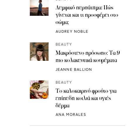
Λεμφικό περπάτημα: Πώς
γίνεται και τι προσφέρει στο
σώμα;
AUDREY NOBLE
BEAUTY
Μακρόστενο πρόσωπο: Τα 9
πιο κολακευτικά κουρέματα
JEANNE BALLION
BEAUTY
Το καλοκαιρινό φρούτο για
επίπεδη κοιλιά και υγιές
δέρμα
ANA MORALES