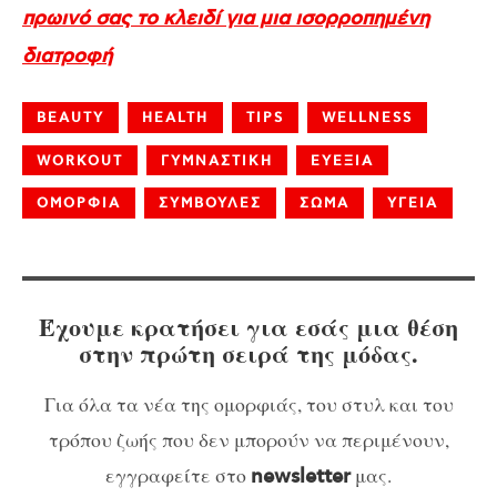
πρωινό σας το κλειδί για μια ισορροπημένη
διατροφή
BEAUTY
HEALTH
TIPS
WELLNESS
WORKOUT
ΓΥΜΝΑΣΤΙΚΗ
ΕΥΕΞΙΑ
ΟΜΟΡΦΙΑ
ΣΥΜΒΟΥΛΕΣ
ΣΩΜΑ
ΥΓΕΙΑ
Έχουμε κρατήσει για εσάς μια θέση
στην πρώτη σειρά της μόδας.
Για όλα τα νέα της ομορφιάς, του στυλ και του
τρόπου ζωής που δεν μπορούν να περιμένουν,
εγγραφείτε στο
μας.
newsletter