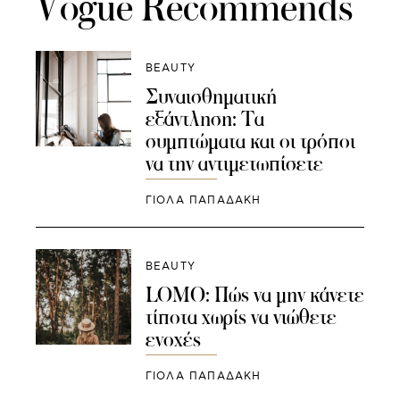
Vogue Recommends
BEAUTY
Συναισθηματική
εξάντληση: Τα
συμπτώματα και οι τρόποι
να την αντιμετωπίσετε
ΓΙΌΛΑ ΠΑΠΑΔΆΚΗ
BEAUTY
LOMO: Πώς να μην κάνετε
τίποτα χωρίς να νιώθετε
ενοχές
ΓΙΌΛΑ ΠΑΠΑΔΆΚΗ