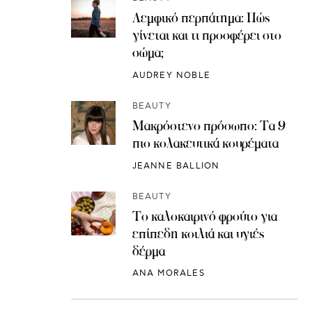
Λεμφικό περπάτημα: Πώς
γίνεται και τι προσφέρει στο
σώμα;
AUDREY NOBLE
BEAUTY
Μακρόστενο πρόσωπο: Τα 9
πιο κολακευτικά κουρέματα
JEANNE BALLION
BEAUTY
Το καλοκαιρινό φρούτο για
επίπεδη κοιλιά και υγιές
δέρμα
ANA MORALES